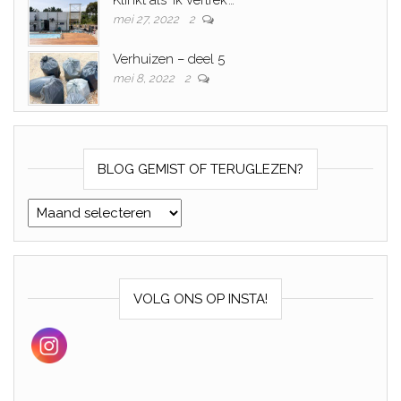
Klinkt als ‘ik vertrek’…
mei 27, 2022
2
Verhuizen – deel 5
mei 8, 2022
2
BLOG GEMIST OF TERUGLEZEN?
Blog gemist of teruglezen?
VOLG ONS OP INSTA!