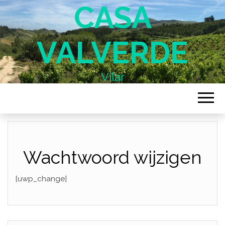
CASA
VALVERDE
Vilar
Wachtwoord wijzigen
[uwp_change]