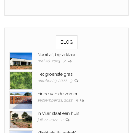
BLOG
Nooit af, bijna klaar
mei 26, 2023
7
Het groenste gras
oktober 23, 2022
3
Einde van de zomer
september 23, 2022
5
In Vilar staat een huis
juli 22, 2022
2