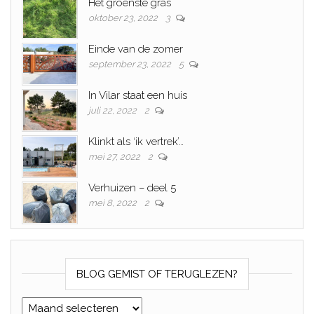
Het groenste gras
oktober 23, 2022
3
Einde van de zomer
september 23, 2022
5
In Vilar staat een huis
juli 22, 2022
2
Klinkt als ‘ik vertrek’…
mei 27, 2022
2
Verhuizen – deel 5
mei 8, 2022
2
BLOG GEMIST OF TERUGLEZEN?
Blog gemist of teruglezen?