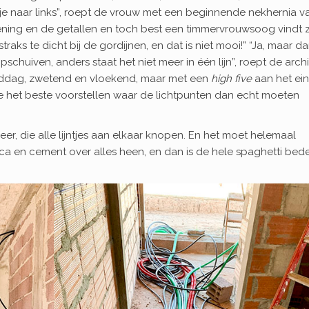
kje naar links”, roept de vrouw met een beginnende nekhernia v
ening en de getallen en toch best een timmervrouwsoog vindt z
traks te dicht bij de gordijnen, en dat is niet mooi!” “Ja, maar d
chuiven, anders staat het niet meer in één lijn”, roept de archi
 middag, zwetend en vloekend, maar met een
high five
aan het ein
e je het beste voorstellen waar de lichtpunten dan echt moeten
r, die alle lijntjes aan elkaar knopen. En het moet helemaal
ca en cement over alles heen, en dan is de hele spaghetti bede