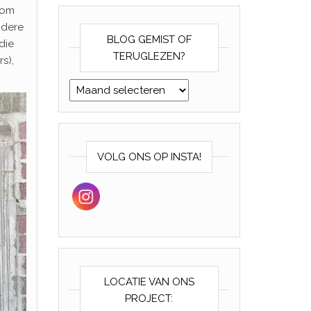
t om
ndere
BLOG GEMIST OF
die
TERUGLEZEN?
s),
Blog gemist of teruglezen?
VOLG ONS OP INSTA!
LOCATIE VAN ONS
PROJECT: