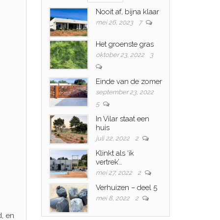
Nooit af, bijna klaar
mei 26, 2023
7
Het groenste gras
oktober 23, 2022
3
Einde van de zomer
september 23, 2022
5
In Vilar staat een
huis
juli 22, 2022
2
Klinkt als ‘ik
vertrek’…
mei 27, 2022
2
Verhuizen – deel 5
mei 8, 2022
2
, en