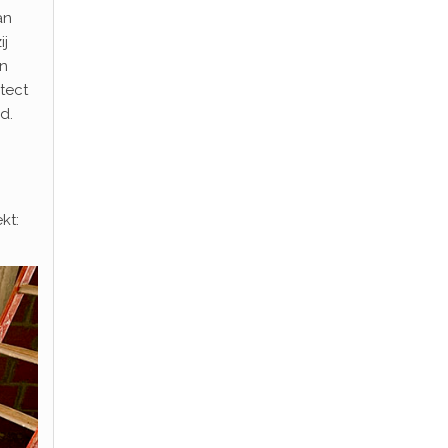
an
ij
an
tect
d.
kt: