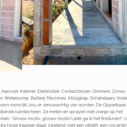
anvoer. Internet. Elektriciteit. Contactdozen. Dimmers. Zones.
en. Waterpomp. Batterij. Machines. Afzuigkap. Schakelaars. Voele
woon mens
(ik) zou er zenuwachtig van worden. De Opperbaas
hillende ruimtes heen. Ze meten en sprayen met oranje op het
men. “Grosso modo, grosso modo! Later ga ik het finetunen!”, r
tra hoge trapleer staat, zwetend, met een viltstift, een rolcenti