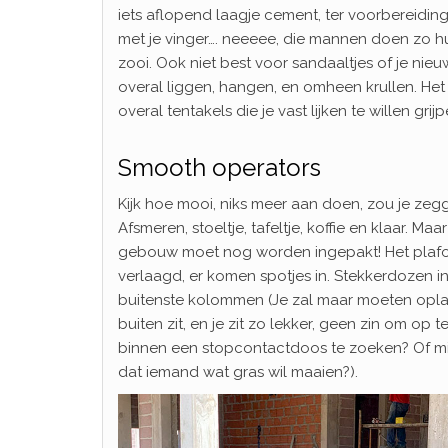
iets aflopend laagje cement, ter voorbereiding o
met je vinger…. neeeee, die mannen doen zo hu
zooi. Ook niet best voor sandaaltjes of je nieuw
overal liggen, hangen, en omheen krullen. Het
overal tentakels die je vast lijken te willen grij
Smooth operators
Kijk hoe mooi, niks meer aan doen, zou je zeg
Afsmeren, stoeltje, tafeltje, koffie en klaar. Maa
gebouw moet nog worden ingepakt! Het plaf
verlaagd, er komen spotjes in. Stekkerdozen i
buitenste kolommen (Je zal maar moeten opla
buiten zit, en je zit zo lekker, geen zin om op t
binnen een stopcontactdoos te zoeken? Of m
dat iemand wat gras wil maaien?).