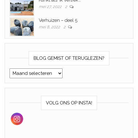
Klinkt als ‘ik vertrek’…
mei 27, 2022
2
Verhuizen – deel 5
mei 8, 2022
2
BLOG GEMIST OF TERUGLEZEN?
Blog gemist of teruglezen?
VOLG ONS OP INSTA!