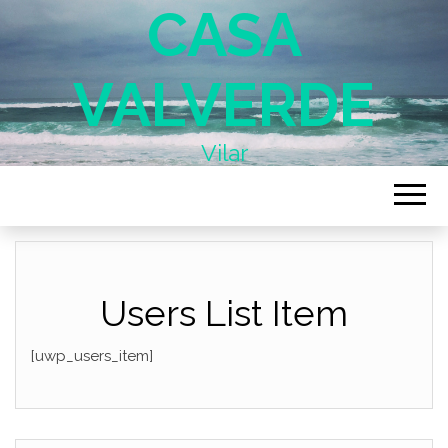
CASA
VALVERDE
Vilar
Users List Item
[uwp_users_item]