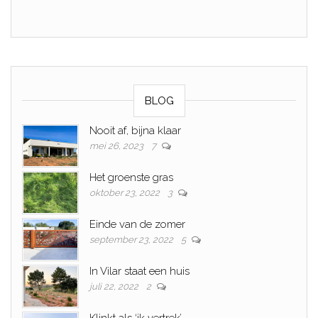
BLOG
Nooit af, bijna klaar
mei 26, 2023
7
Het groenste gras
oktober 23, 2022
3
Einde van de zomer
september 23, 2022
5
In Vilar staat een huis
juli 22, 2022
2