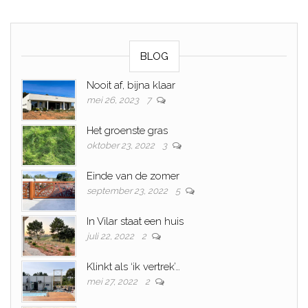
BLOG
Nooit af, bijna klaar
mei 26, 2023
7
Het groenste gras
oktober 23, 2022
3
Einde van de zomer
september 23, 2022
5
In Vilar staat een huis
juli 22, 2022
2
Klinkt als ‘ik vertrek’…
mei 27, 2022
2