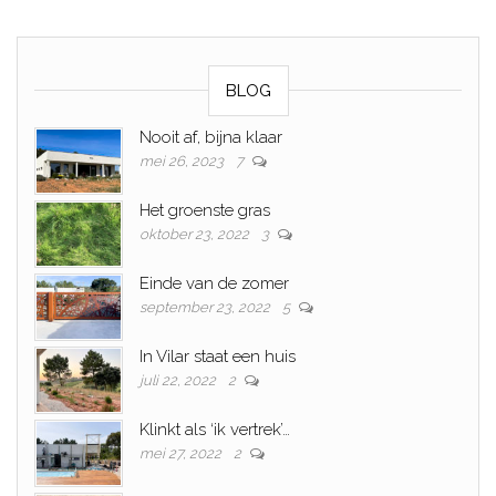
BLOG
Nooit af, bijna klaar
mei 26, 2023
7
Het groenste gras
oktober 23, 2022
3
Einde van de zomer
september 23, 2022
5
In Vilar staat een huis
juli 22, 2022
2
Klinkt als ‘ik vertrek’…
mei 27, 2022
2